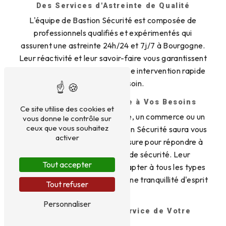
Des Services d'Astreinte de Qualité
L'équipe de Bastion Sécurité est composée de
professionnels qualifiés et expérimentés qui
assurent une astreinte 24h/24 et 7j/7 à Bourgogne.
Leur réactivité et leur savoir-faire vous garantissent
une surveillance continue et une intervention rapide
en cas de besoin.
Une Protection Adaptée à Vos Besoins
Ce site utilise des cookies et
Que vous soyez une entreprise, un commerce ou un
vous donne le contrôle sur
ceux que vous souhaitez
particulier à Bourgogne, Bastion Sécurité saura vous
activer
proposer une solution sur-mesure pour répondre à
vos exigences en matière de sécurité. Leur
Tout accepter
expertise leur permet de s'adapter à tous les types
de situations et de vous offrir une tranquillité d'esprit
Tout refuser
inégalée.
Personnaliser
La Technologie au Service de Votre
Sécurité