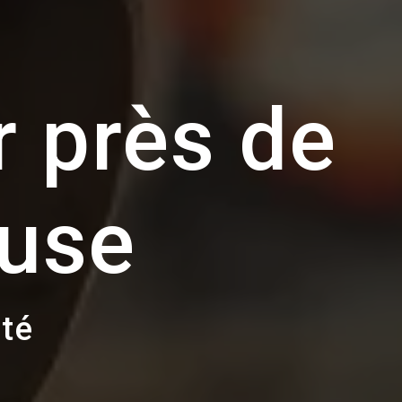
r près de
use
ité