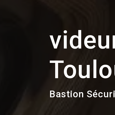
videu
Toulo
Bastion Sécur